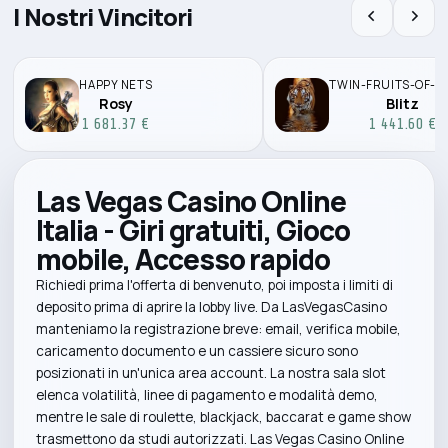
I Nostri Vincitori
HAPPY NETS
TWIN-FRUITS-OF-S
Rosy
Blitz
1 681.37 €
1 441.60 €
Las Vegas Casino Online
Italia - Giri gratuiti, Gioco
mobile, Accesso rapido
Richiedi prima l'offerta di benvenuto, poi imposta i limiti di
deposito prima di aprire la lobby live. Da LasVegasCasino
manteniamo la registrazione breve: email, verifica mobile,
caricamento documento e un cassiere sicuro sono
posizionati in un'unica area account. La nostra sala slot
elenca volatilità, linee di pagamento e modalità demo,
mentre le sale di roulette, blackjack, baccarat e game show
trasmettono da studi autorizzati. Las Vegas Casino Online