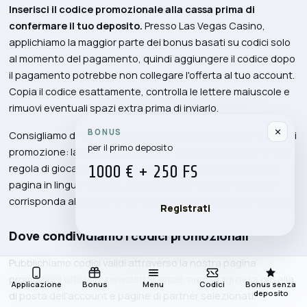
Inserisci il codice promozionale alla cassa prima di
confermare il tuo deposito.
Presso Las Vegas Casino,
applichiamo la maggior parte dei bonus basati su codici solo
al momento del pagamento, quindi aggiungere il codice dopo
il pagamento potrebbe non collegare l'offerta al tuo account.
Copia il codice esattamente, controlla le lettere maiuscole e
rimuovi eventuali spazi extra prima di inviarlo.
BONUS
Consigliamo di controllare tre dettagli prima di usare qualsiasi
per il primo deposito
promozione: la data di scadenza, il deposito minimo in € e la
1000 € + 250 FS
regola di giocata. Se stai giocando dall'Italia o usando una
pagina in lingua italiana, assicurati che l'offerta mostrata
corrisponda alla regione del tuo account prima di richiederla.
Registrati
Dove condividiamo i codici promozionali
Pubblichiamo codici validi attraverso la nostra pagina
promozioni ufficiale, newsletter email, messaggi nella casella
Applicazione
Bonus
Menu
Codici
Bonus senza
deposito
di posta dell'account e pagine di partner selezionati.