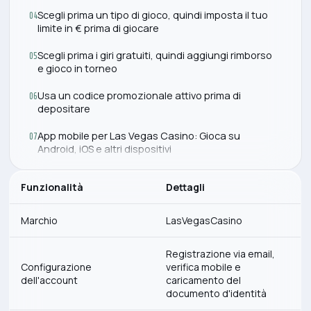
Scegli prima un tipo di gioco, quindi imposta il tuo
04
limite in € prima di giocare
Scegli prima i giri gratuiti, quindi aggiungi rimborso
05
e gioco in torneo
Usa un codice promozionale attivo prima di
06
depositare
App mobile per Las Vegas Casino: Gioca su
07
Android, iOS e altri dispositivi
Diventa un VIP al Las Vegas Casino: Ottieni
08
Funzionalità
Dettagli
ricompense esclusive
Sicurezza al Las Vegas Casino: Pagamenti sicuri e
09
Marchio
LasVegasCasino
protezione dei giocatori
Registrazione via email,
Imposta un limite personale prima del tuo primo
10
Configurazione
verifica mobile e
deposito al Las Vegas Casino
dell'account
caricamento del
documento d'identità
Domande frequenti
11