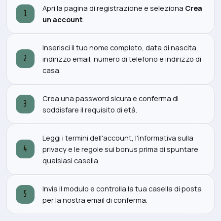
Apri la pagina di registrazione e seleziona
Crea
un account
.
Inserisci il tuo nome completo, data di nascita,
indirizzo email, numero di telefono e indirizzo di
casa.
Crea una password sicura e conferma di
soddisfare il requisito di età.
Leggi i termini dell'account, l'informativa sulla
privacy e le regole sui bonus prima di spuntare
qualsiasi casella.
Invia il modulo e controlla la tua casella di posta
per la nostra email di conferma.