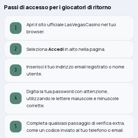
Passi di accesso per i giocatori di ritorno
Apri il sito ufficiale LasVegasCasino nel tuo
browser.
Seleziona
Accedi
in alto nella pagina.
Inserisci il tuo indirizzo email registrato o nome
utente.
Digita la tua password con attenzione,
utilizzando le lettere maiuscole e minuscole
corrette.
Completa qualsiasi passaggio di verifica extra,
come un codice inviato al tuo telefono o email.