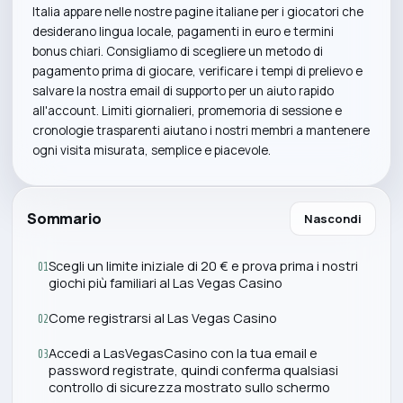
Italia appare nelle nostre pagine italiane per i giocatori che
desiderano lingua locale, pagamenti in euro e termini
bonus chiari. Consigliamo di scegliere un metodo di
pagamento prima di giocare, verificare i tempi di prelievo e
salvare la nostra email di supporto per un aiuto rapido
all'account. Limiti giornalieri, promemoria di sessione e
cronologie trasparenti aiutano i nostri membri a mantenere
ogni visita misurata, semplice e piacevole.
Sommario
Nascondi
Scegli un limite iniziale di 20 € e prova prima i nostri
01
giochi più familiari al Las Vegas Casino
Come registrarsi al Las Vegas Casino
02
Accedi a LasVegasCasino con la tua email e
03
password registrate, quindi conferma qualsiasi
controllo di sicurezza mostrato sullo schermo