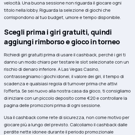
velocità. Una buona sessione non riguarda il giocare ogni
titolo nella lobby. Riguarda la selezione di giochi che
corrispondono al tuo budget, umore e tempo disponibile.
Scegli prima i giri gratuiti, quindi
aggiungi rimborso e gioco in torneo
Richiedi giri gratuiti prima di usare il cashback, perché i giri ti
danno un modo chiaro per testare le slot selezionate con un
rischio di denaro inferiore. A Las Vegas Casino,
contrassegniamo i giochi idonei, il valore dei giri, il tempo di
scadenza e qualsiasi regola di turnover prima che attivi
l'offerta. Se sei nuovo alla nostra casa da gioco, ti consigliamo
di iniziare con un piccolo deposito come €20 e controllare la
pagina delle promozioni prima di ogni sessione.
Usa il cashback come rete di sicurezza, non come motivo per
giocare più a lungo del previsto. Calcoliamo il cashback dalle
perdite nette idonee durante il periodo promozionale